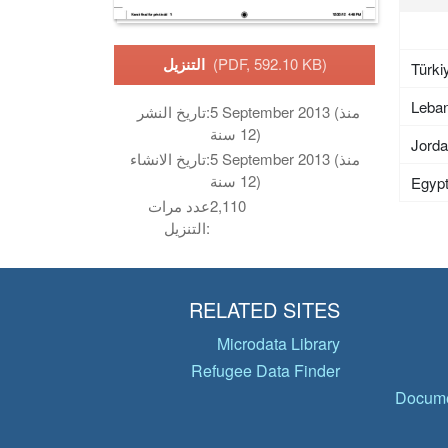
(PDF, 592.10 KB)
التنزيل
Türki
Leba
5 September 2013 (منذ
تاريخ النشر:
12 سنة)
Jord
5 September 2013 (منذ
تاريخ الانشاء:
12 سنة)
Egyp
2,110
عدد مرات
التنزيل:
RELATED SITES
Microdata Library
Refugee Data Finder
Docume