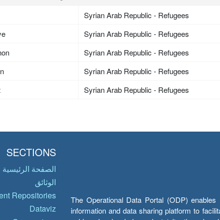
Syrian Arab Republic - Refugees
ye
Syrian Arab Republic - Refugees
non
Syrian Arab Republic - Refugees
an
Syrian Arab Republic - Refugees
t
Syrian Arab Republic - Refugees
SECTIONS
الصفحة الرئيسية
الوثائق
nt Repositories
The Operational Data Portal (ODP) enables UN
Dataviz
information and data sharing platform to facil