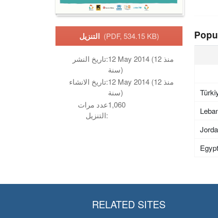
Popu
(PDF, 534.15 KB)
التنزيل
12 May 2014 (منذ 12
تاريخ النشر:
سنة)
12 May 2014 (منذ 12
تاريخ الانشاء:
Türki
سنة)
1,060
عدد مرات
Leba
التنزيل:
Jord
Egyp
RELATED SITES