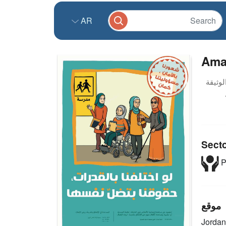
AR
Aman
Sect
P
موقع
Jordan