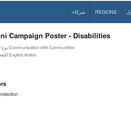
ل
REGIONS
شركاء
i Campaign Poster - Disabilities
Communication with Communities
نوع الوثيقة:
English,Arabic
اللغة:
ors
rotection