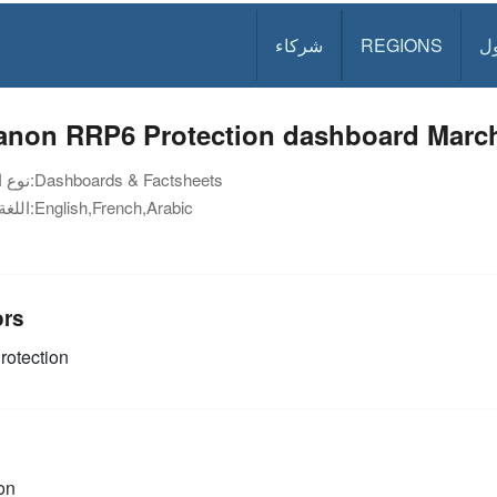
ل
REGIONS
شركاء
anon RRP6 Protection dashboard Marc
Dashboards & Factsheets
نوع الوثيقة:
English,French,Arabic
اللغة:
ors
rotection
on