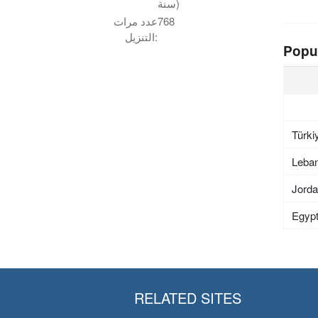
سنة)
768
عدد مرات
التنزيل:
Popu
Türki
Leba
Jord
Egyp
RELATED SITES