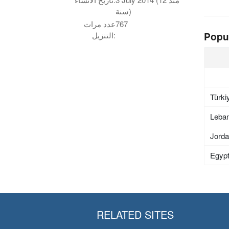
سنة)
767
عدد مرات
Popu
التنزيل:
Türki
Leba
Jord
Egyp
RELATED SITES