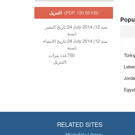
(PDF, 130.56 KB)
التنزيل
Popu
24 July 2014 (منذ 12
تاريخ النشر:
سنة)
24 July 2014 (منذ 12
تاريخ الانشاء:
سنة)
Türki
750
عدد مرات
التنزيل:
Leba
Jord
Egyp
RELATED SITES
Microdata Library