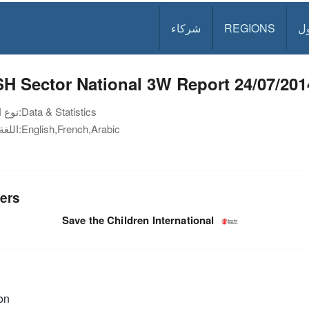
ل
REGIONS
شركاء
H Sector National 3W Report 24/07/201
Data & Statistics
نوع الوثيقة:
English,French,Arabic
اللغة:
ers
Save the Children International
on