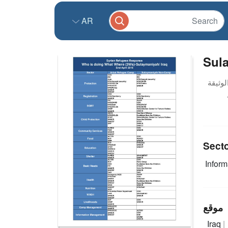
AR
Sula
Sect
Infor
موقع
Iraq