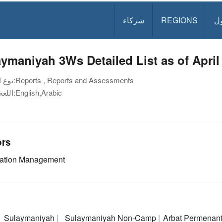
ل
REGIONS
شركاء
ymaniyah 3Ws Detailed List as of April
Reports , Reports and Assessments
نوع الوثيقة:
English,Arabic
اللغة:
ors
mation Management
Sulaymaniyah
Sulaymaniyah Non-Camp
Arbat Permenan