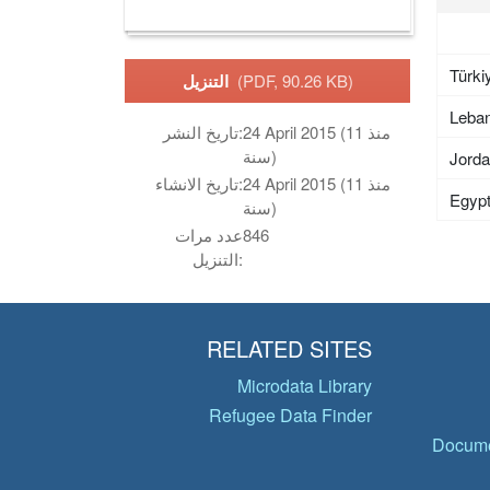
Türki
(PDF, 90.26 KB)
التنزيل
Leba
24 April 2015 (منذ 11
تاريخ النشر:
سنة)
Jord
24 April 2015 (منذ 11
تاريخ الانشاء:
Egyp
سنة)
846
عدد مرات
التنزيل:
RELATED SITES
Microdata Library
Refugee Data Finder
Docume