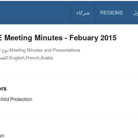
ل
REGIONS
شركاء
 Meeting Minutes - Febuary 2015
Meeting Minutes and Presentations
نوع الوثيقة:
English,French,Arabic
اللغة:
ors
hild Protection
on