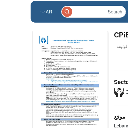
AR
CPiE
Sect
C
موقع
Leban