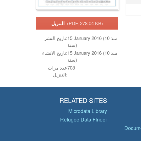
(PDF, 278.04 KB)
التنزيل
15 January 2016 (منذ 10
تاريخ النشر:
سنة)
15 January 2016 (منذ 10
تاريخ الانشاء:
سنة)
708
عدد مرات
التنزيل:
RELATED SITES
Microdata Library
Refugee Data Finder
Docume