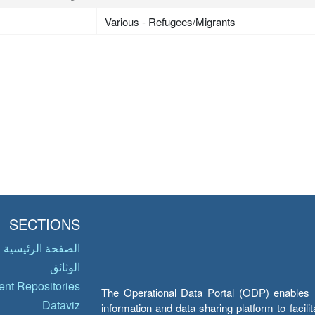
Various - Refugees/Migrants
SECTIONS
الصفحة الرئيسية
الوثائق
nt Repositories
The Operational Data Portal (ODP) enables UN
Dataviz
information and data sharing platform to facil