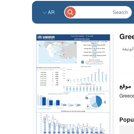
AR
Gree
موقع
Greec
Popu