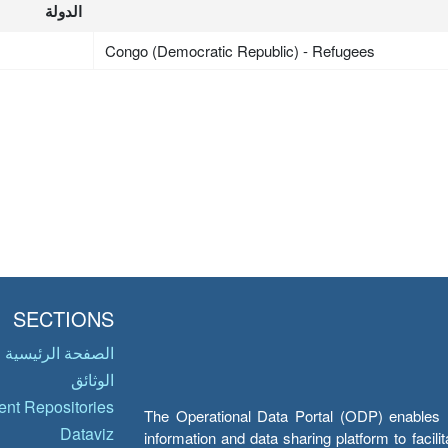
الدولة
Congo (Democratic Republic) - Refugees
SECTIONS
الصفحة الرئيسية
الوثائق
nt Repositories
The Operational Data Portal (ODP) enables UN
Dataviz
information and data sharing platform to facil