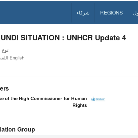
ل
REGIONS
شركاء
UNDI SITUATION : UNHCR Update 4
نوع الوثيقة:
English
اللغة:
ers
ce of the High Commissioner for Human
Rights
lation Group