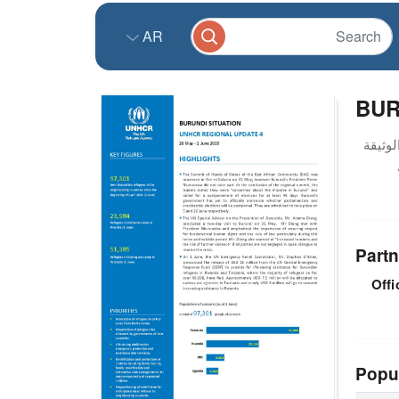
AR
BUR
Partn
Offi
Popu