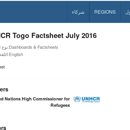
ل
REGIONS
شركاء
CR Togo Factsheet July 2016
Dashboards & Factsheets
نوع الوثيقة:
English
اللغة:
eet
ers
ed Nations High Commissioner for
Refugees
ors