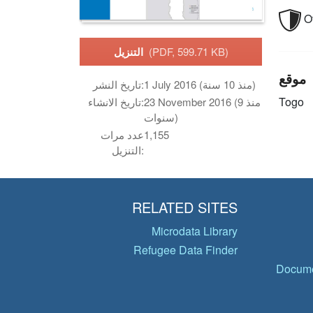
O
(PDF, 599.71 KB)
التنزيل
موقع
1 July 2016 (منذ 10 سنة)
تاريخ النشر:
Togo
23 November 2016 (منذ 9
تاريخ الانشاء:
سنوات)
1,155
عدد مرات
التنزيل:
RELATED SITES
Microdata Library
Refugee Data Finder
Docume