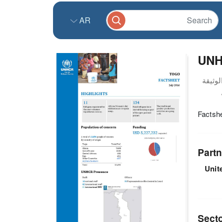
AR
UNH
Factsh
Partn
Unit
Sect