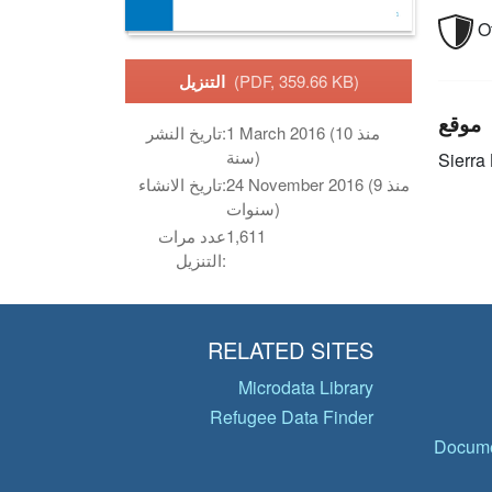
O
(PDF, 359.66 KB)
التنزيل
موقع
1 March 2016 (منذ 10
تاريخ النشر:
سنة)
Sierra
24 November 2016 (منذ 9
تاريخ الانشاء:
سنوات)
1,611
عدد مرات
التنزيل:
RELATED SITES
Microdata Library
Refugee Data Finder
Docume