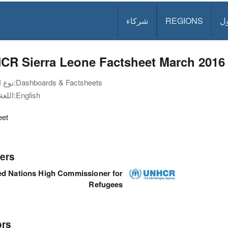
ل
REGIONS
شركاء
CR Sierra Leone Factsheet March 2016
Dashboards & Factsheets
نوع الوثيقة:
English
اللغة:
eet
ers
ed Nations High Commissioner for
Refugees
ors