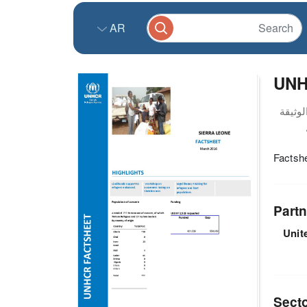
AR
UNH
Factsh
Partn
Unit
Sect