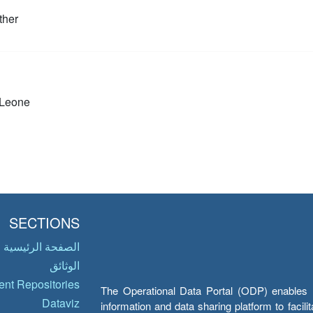
ther
 Leone
SECTIONS
الصفحة الرئيسية
الوثائق
nt Repositories
The Operational Data Portal (ODP) enables UN
Dataviz
information and data sharing platform to facil