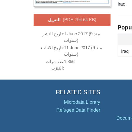
Iraq
(PDF, 794.64 KB)
التنزيل
Popu
1 June 2017 (منذ 9
تاريخ النشر:
سنوات)
11 June 2017 (منذ 9
تاريخ الانشاء:
Iraq
سنوات)
1,356
عدد مرات
التنزيل:
RELATED SITES
Microdata Library
Refugee Data Finder
Docume