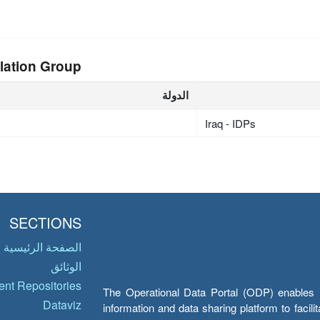
lation Group
الدولة
Iraq - IDPs
SECTIONS
الصفحة الرئيسية
الوثائق
nt Repositories
The Operational Data Portal (ODP) enables UN
Dataviz
information and data sharing platform to facil