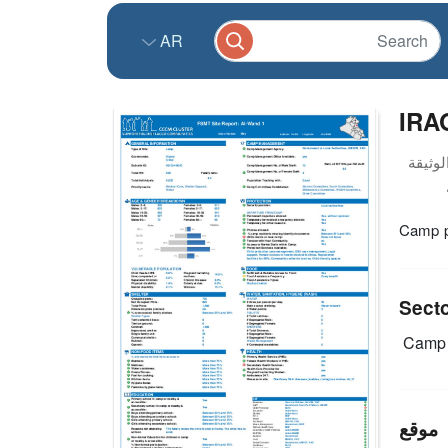
AR
IRA
Camp pr
Sect
Camp 
موقع