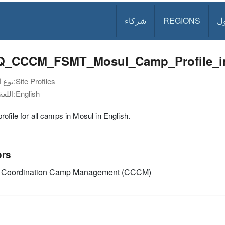
ل
REGIONS
شركاء
Q_CCCM_FSMT_Mosul_Camp_Profile_i
Site Profiles
نوع الوثيقة:
English
اللغة:
ofile for all camps in Mosul in English.
ors
Coordination Camp Management (CCCM)