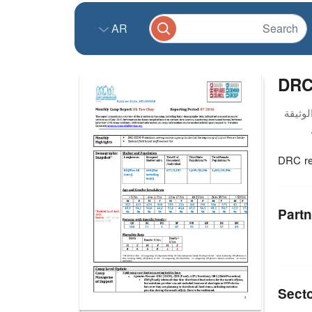
AR
DRC
DRC re
Partn
Sect