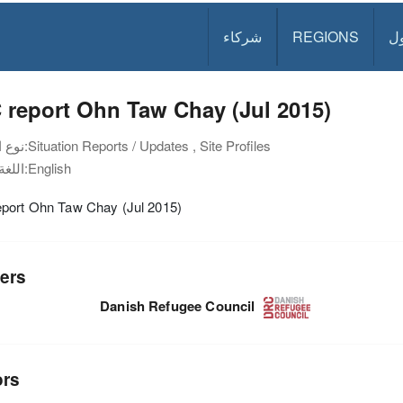
ل
REGIONS
شركاء
 report Ohn Taw Chay (Jul 2015)
Situation Reports / Updates , Site Profiles
نوع الوثيقة:
English
اللغة:
port Ohn Taw Chay (Jul 2015)
ers
Danish Refugee Council
ors