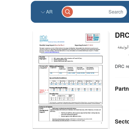
AR
DRC 
DRC re
Partn
Sect