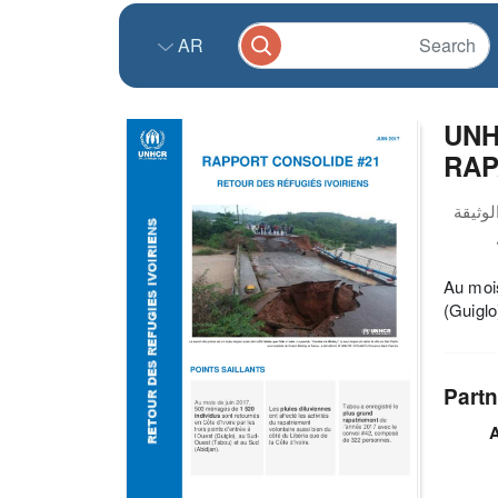
AR
UNH
RAP
Au mois
(Guiglo
Partn
A