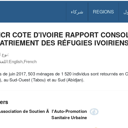
ل
REGIONS
شركاء
CR COTE D'IVOIRE RAPPORT CONSOLID
ATRIEMENT DES RÉFUGIES IVOIRIEN
نوع الوثيقة:
English,French
اللغة:
 de juin 2017, 503 ménages de 1 520 individus sont retournés en Côte
), au Sud-Ouest (Tabou) et au Sud (Abidjan).
ers
ssociation de Soutien Ã l'Auto-Promotion
Sanitaire Urbaine