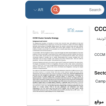
AR
CCCM
CCCM C
Sect
Camp 
موقع