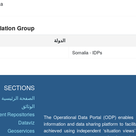
ia
lation Group
الدولة
Somalia - IDPs
SECTIONS
الصفحة الرئيسية
الوثائق
nt Repositories
The Operational Data Portal (ODP) enables UN
Dataviz
information and data sharing platform to facil
achieved using independent ‘situation view
Geoservices