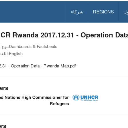
ل
REGIONS
شركاء
CR Rwanda 2017.12.31 - Operation Dat
Dashboards & Factsheets
نوع الوثيقة:
English
اللغة:
2.31 - Operation Data - Rwanda Map.pdf
ers
ed Nations High Commissioner for
Refugees
ors