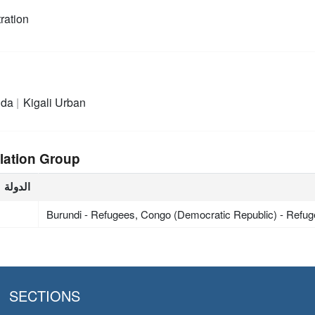
ration
nda
Kigali Urban
lation Group
الدولة
Burundi - Refugees, Congo (Democratic Republic) - Refu
SECTIONS