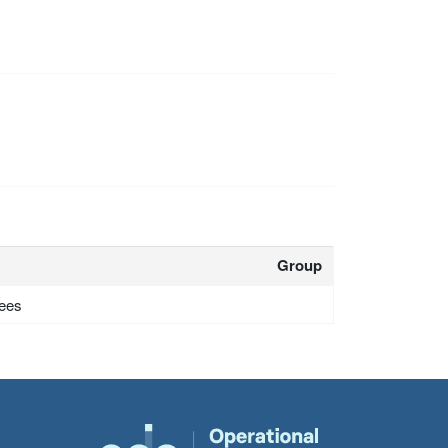
Group
gees