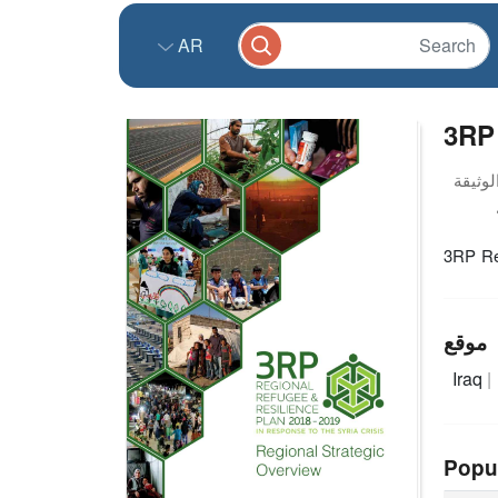
AR
3RP 
3RP Re
موقع
Iraq
Popu