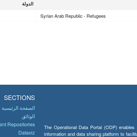
الدولة
Syrian Arab Republic - Refugees
SECTIONS
الصفحة الرئيسية
الوثائق
nt Repositories
The Operational Data Portal (ODP) enables UN
Dataviz
information and data sharing platform to facil