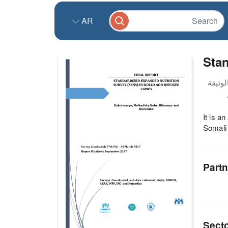
AR
Stan
It is a
Somali
Partn
Sect