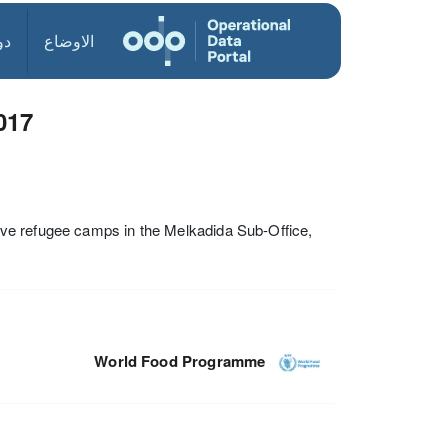
الاوضاع
دو
017
 five refugee camps in the Melkadida Sub-Office,
World Food Programme