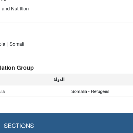
 and Nutrition
pia
Somali
lation Group
الدولة
lia
Somalia - Refugees
SECTIONS