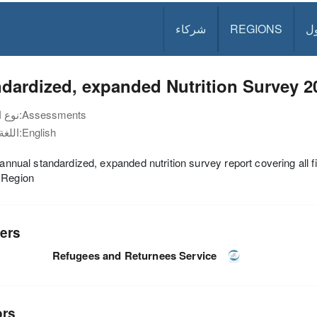
ل
REGIONS
شركاء
dardized, expanded Nutrition Survey 2
Assessments
نوع الوثيقة:
English
اللغة:
n annual standardized, expanded nutrition survey report covering all
 Region
ers
Refugees and Returnees Service
ors