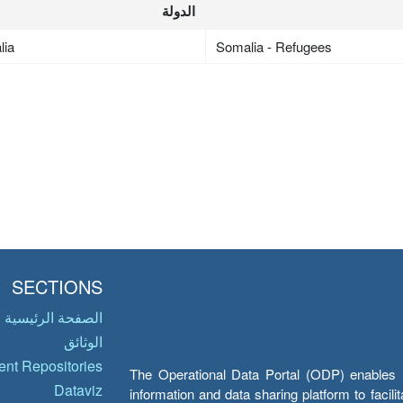
الدولة
lia
Somalia - Refugees
SECTIONS
الصفحة الرئيسية
الوثائق
nt Repositories
The Operational Data Portal (ODP) enables UN
Dataviz
information and data sharing platform to facil