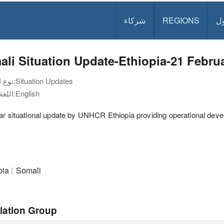
ل
REGIONS
شركاء
li Situation Update-Ethiopia-21 Febru
Situation Updates
نوع الوثيقة:
English
اللغة:
ar situational update by UNHCR Ethiopia providing operational devel
pia
Somali
lation Group