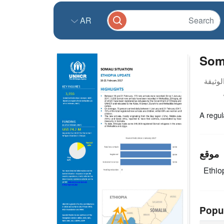
AR
Soma
A regul
موقع
Ethio
Popu