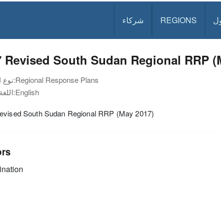
ل
REGIONS
شركاء
7 Revised South Sudan Regional RRP (
Regional Response Plans
نوع الوثيقة:
English
اللغة:
evised South Sudan Regional RRP (May 2017)
ors
nation