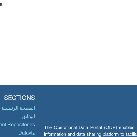
a
SECTIONS
الصفحة الرئيسية
الوثائق
nt Repositories
The Operational Data Portal (ODP) enables UN
Dataviz
information and data sharing platform to facil