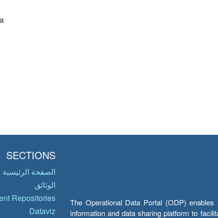
a
SECTIONS
الصفحة الرئيسية
الوثائق
nt Repositories
The Operational Data Portal (ODP) enables UN
Dataviz
information and data sharing platform to facil