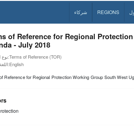
ل
REGIONS
شركاء
s of Reference for Regional Protecti
da - July 2018
Terms of Reference (TOR)
نوع الوثيقة:
English
اللغة:
of Reference for Regional Protection Working Group South West Ug
ors
rotection