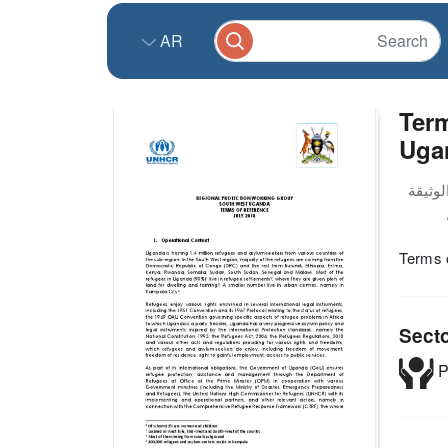
AR
Term
Ugan
Terms 
Sect
P