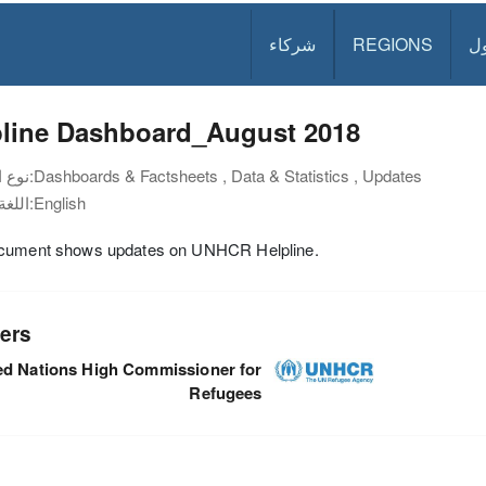
ل
REGIONS
شركاء
pline Dashboard_August 2018
Dashboards & Factsheets , Data & Statistics , Updates
نوع الوثيقة:
English
اللغة:
cument shows updates on UNHCR Helpline.
ers
ed Nations High Commissioner for
Refugees