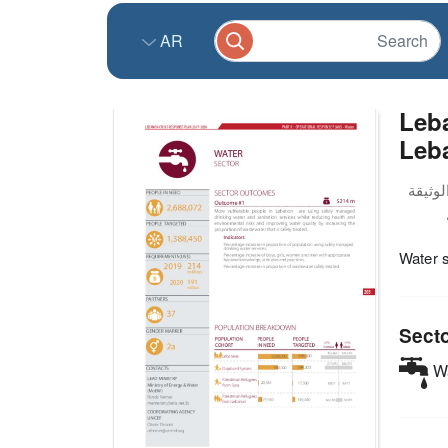
AR
Leba
Leb
Water s
Sect
Wa