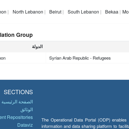
non
North Lebanon
Beirut
South Lebanon
Bekaa
Mo
lation Group
الدولة
non
Syrian Arab Republic - Refugees
SECTIONS
الصفحة الرئيسية
الوثائق
nt Repositories
The Operational Data Portal (ODP) enables UN
Dataviz
information and data sharing platform to facil