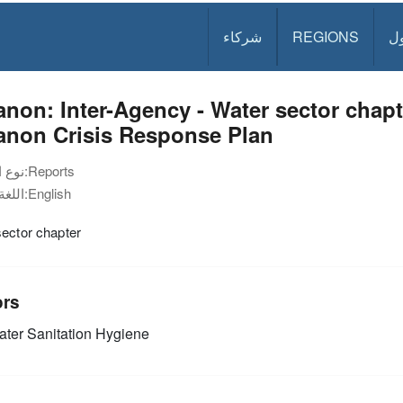
ل
REGIONS
شركاء
non: Inter-Agency - Water sector chapt
anon Crisis Response Plan
Reports
نوع الوثيقة:
English
اللغة:
ector chapter
ors
ter Sanitation Hygiene