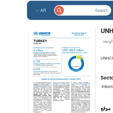
AR
UNH
UNHCR 
Sect
Infor
موقع