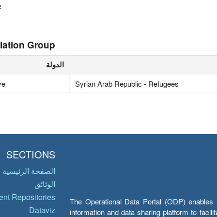
e
lation Group
الدولة
ye
Syrian Arab Republic - Refugees
SECTIONS
الصفحة الرئيسية
الوثائق
nt Repositories
The Operational Data Portal (ODP) enables UN
Dataviz
information and data sharing platform to facil