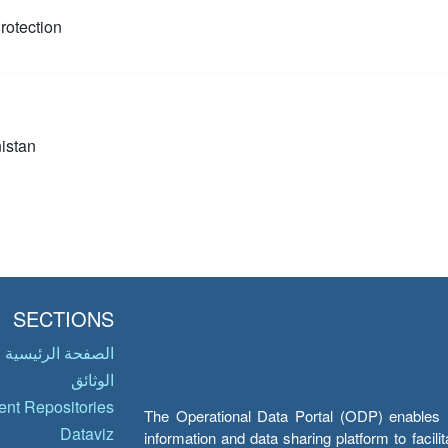
rotection
istan
SECTIONS
الصفحة الرئيسية
الوثائق
nt Repositories
The Operational Data Portal (ODP) enables UN
Dataviz
information and data sharing platform to facil