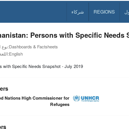
ل
REGIONS
شركاء
anistan: Persons with Specific Needs 
Dashboards & Factsheets
نوع الوثيقة:
English
اللغة:
s with Specific Needs Snapshot - July 2019
ers
ed Nations High Commissioner for
Refugees
ors