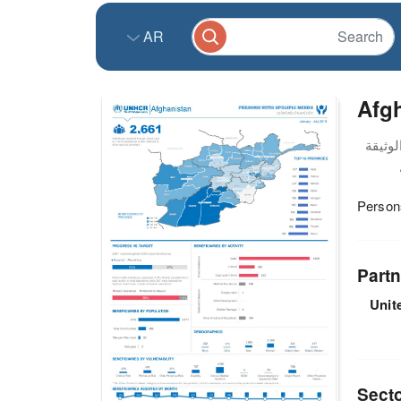
AR
Afgh
Person
Partn
Unit
Sect