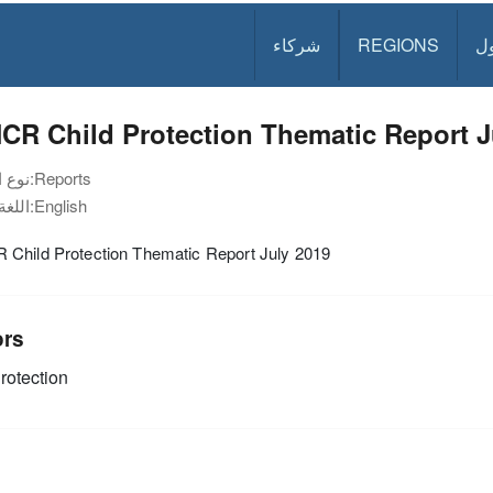
ل
REGIONS
شركاء
CR Child Protection Thematic Report J
Reports
نوع الوثيقة:
English
اللغة:
Child Protection Thematic Report July 2019
ors
rotection