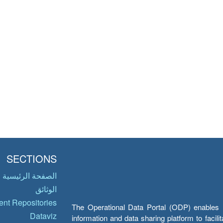
SECTIONS
الصفحة الرئيسية
الوثائق
nt Repositories
The Operational Data Portal (ODP) enables UN
Dataviz
information and data sharing platform to facil