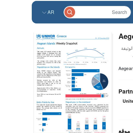
AR
Aeg
Aegean
Partn
Unit
موقع