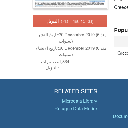
Greec
(PDF, 480.15 KB)
التنزيل
Popu
30 December 2019 (منذ 6
تاريخ النشر:
سنوات)
30 December 2019 (منذ 6
تاريخ الانشاء:
Gree
سنوات)
1,334
عدد مرات
التنزيل:
RELATED SITES
Microdata Library
Refugee Data Finder
Docume