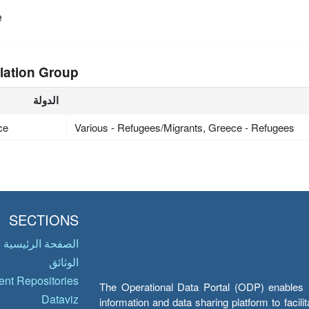
e
lation Group
الدولة
ce
Various - Refugees/Migrants, Greece - Refugees
SECTIONS
الصفحة الرئيسية
الوثائق
nt Repositories
The Operational Data Portal (ODP) enables UN
Dataviz
information and data sharing platform to facil