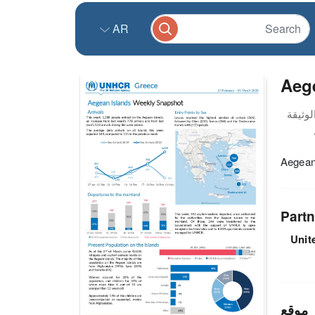
AR
Aege
Aegean
Partn
Unit
موقع