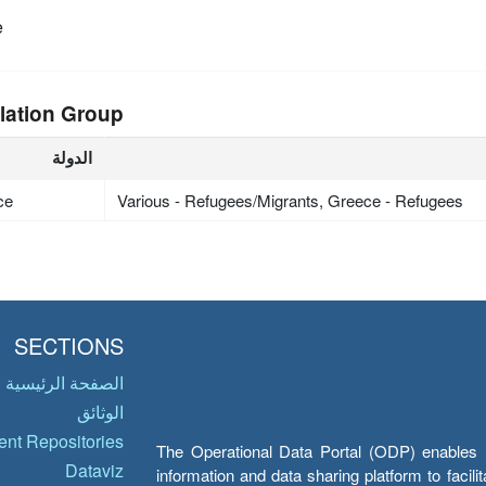
e
lation Group
الدولة
ce
Various - Refugees/Migrants, Greece - Refugees
SECTIONS
الصفحة الرئيسية
الوثائق
nt Repositories
The Operational Data Portal (ODP) enables UN
Dataviz
information and data sharing platform to facil