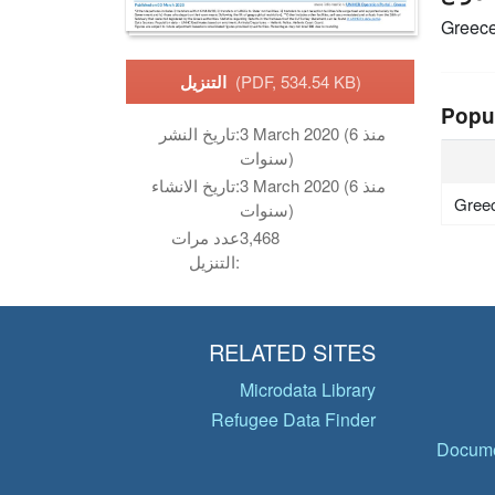
Greec
(PDF, 534.54 KB)
التنزيل
Popu
3 March 2020 (منذ 6
تاريخ النشر:
سنوات)
3 March 2020 (منذ 6
تاريخ الانشاء:
Gree
سنوات)
3,468
عدد مرات
التنزيل:
RELATED SITES
Microdata Library
Refugee Data Finder
Docume