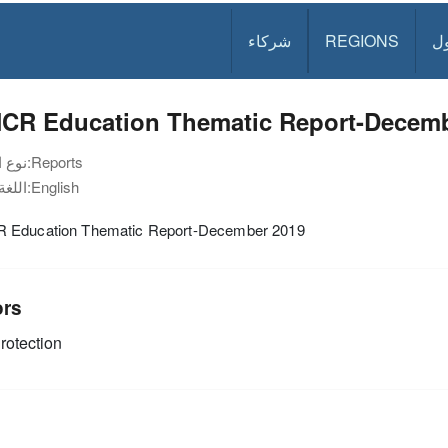
ل
REGIONS
شركاء
CR Education Thematic Report-Decemb
Reports
نوع الوثيقة:
English
اللغة:
Education Thematic Report-December 2019
ors
rotection