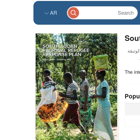
AR
Sou
The int
Popu