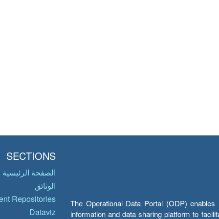
SECTIONS
الصفحة الرئيسية
الوثائق
nt Repositories
The Operational Data Portal (ODP) enables UN
Dataviz
information and data sharing platform to facil