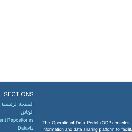
SECTIONS
الصفحة الرئيسية
الوثائق
nt Repositories
The Operational Data Portal (ODP) enables UN
Dataviz
information and data sharing platform to facil