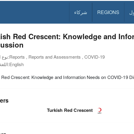
ل
REGIONS
شركاء
kish Red Crescent: Knowledge and Inf
cussion
Reports , Reports and Assessments , COVID-19
نوع الوثيقة:
English
اللغة:
h Red Crescent: Knowledge and Information Needs on COVID-19 Di
ers
Turkish Red Crescent