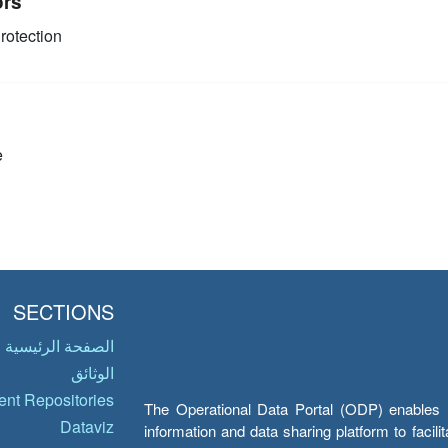
ors
rotection
e
SECTIONS
الصفحة الرئيسية
الوثائق
nt Repositories
The Operational Data Portal (ODP) enables UN
Dataviz
information and data sharing platform to facil