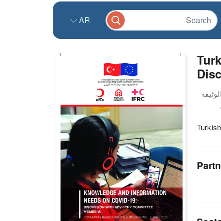
AR
Tur
Dis
Turkis
Partn