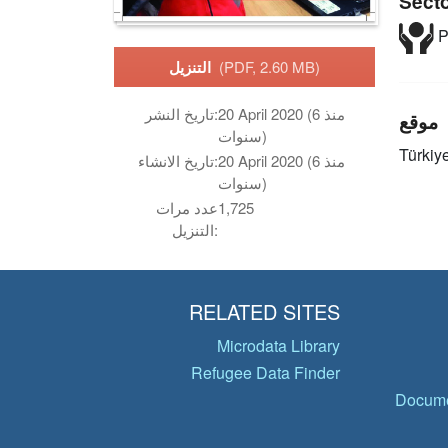
Sect
P
(PDF, 2.60 MB)
التنزيل
20 April 2020 (منذ 6
تاريخ النشر:
موقع
سنوات)
Türkiy
20 April 2020 (منذ 6
تاريخ الانشاء:
سنوات)
1,725
عدد مرات
التنزيل:
RELATED SITES
Microdata Library
Refugee Data Finder
Docume