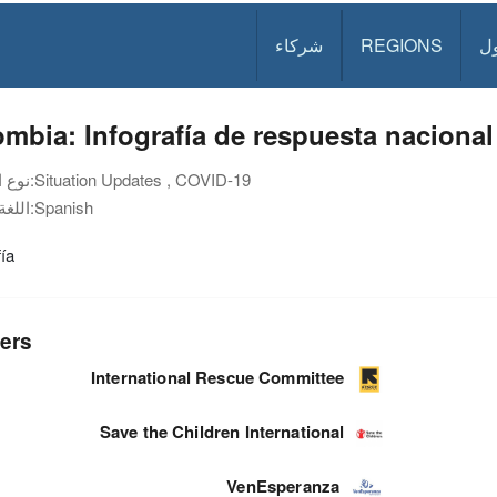
ل
REGIONS
شركاء
mbia: Infografía de respuesta naciona
Situation Updates , COVID-19
نوع الوثيقة:
Spanish
اللغة:
fía
ers
International Rescue Committee
Save the Children International
VenEsperanza