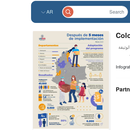
AR
Colo
Infogra
Partn