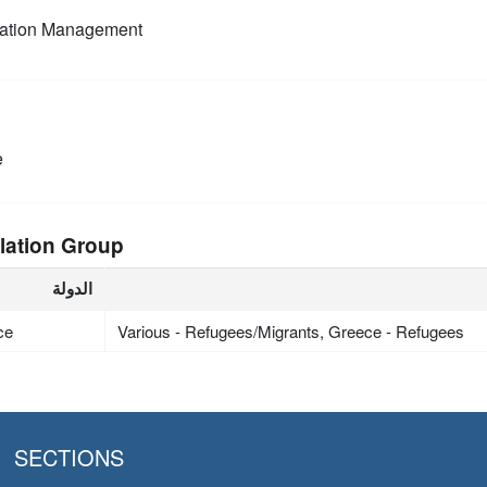
mation Management
e
lation Group
الدولة
ce
Various - Refugees/Migrants, Greece - Refugees
SECTIONS