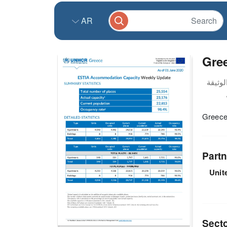
AR
Gre
Greece
Partn
Unit
Sect