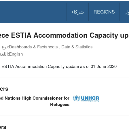
ل
REGIONS
شركاء
ece ESTIA Accommodation Capacity upd
Dashboards & Factsheets , Data & Statistics
نوع الوثيقة:
English
اللغة:
 ESTIA Accommodation Capacity update as of 01 June 2020
ers
ed Nations High Commissioner for
Refugees
ors