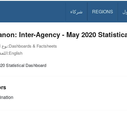
ل
REGIONS
شركاء
non: Inter-Agency - May 2020 Statistic
Dashboards & Factsheets
نوع الوثيقة:
English
اللغة:
20 Statistical Dashboard
ors
nation