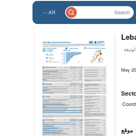
AR
Leba
May 20
Sect
Coordi
موقع