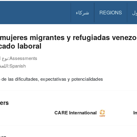
شركاء
REGIONS
د
mujeres migrantes y refugiadas venezol
cado laboral
نوع الوثيقة:
Assessments
اللغة:
Spanish
 de las dificultades, expectativas y potencialidades
ers
CARE International
I