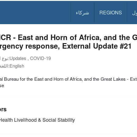
ل
REGIONS
شركاء
R - East and Horn of Africa, and the 
rgency response, External Update #21
Updates , COVID-19
نوع الوثيقة:
English
اللغة:
l Bureau for the East and Horn of Africa, and the Great Lakes - 
se
ors
ealth
Livelihood & Social Stability