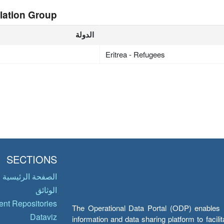
lation Group
الدولة
Eritrea - Refugees
SECTIONS
الصفحة الرئيسية
الوثائق
nt Repositories
The Operational Data Portal (ODP) enables UN
Dataviz
information and data sharing platform to facil