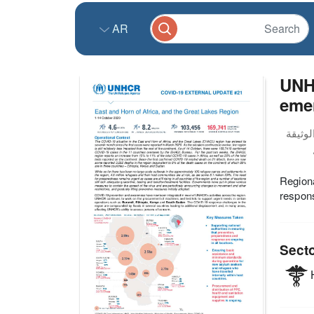
AR
UNHC
eme
Regiona
respon
Sect
H