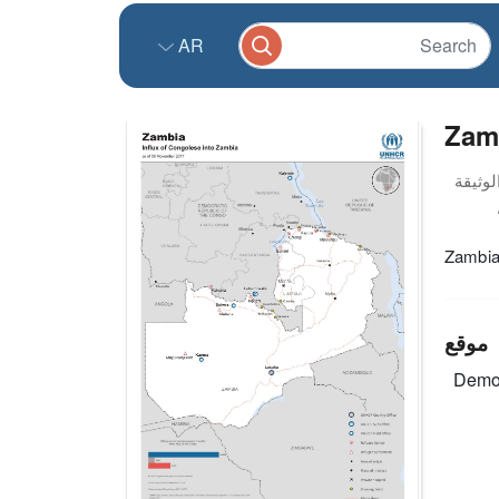
AR
Zamb
Zambia 
موقع
Democ