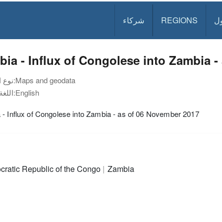
ل
REGIONS
شركاء
ia - Influx of Congolese into Zambia -
Maps and geodata
نوع الوثيقة:
English
اللغة:
- Influx of Congolese into Zambia - as of 06 November 2017
ratic Republic of the Congo
Zambia