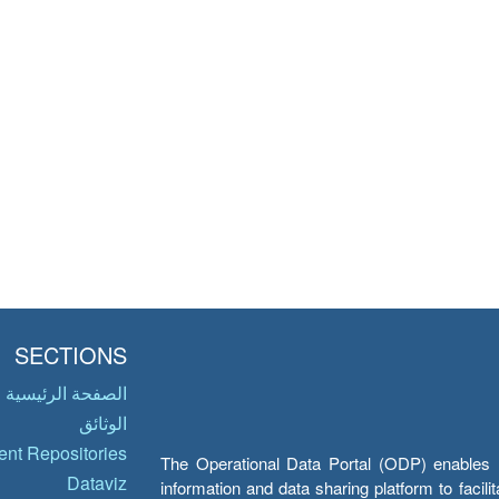
SECTIONS
الصفحة الرئيسية
الوثائق
nt Repositories
The Operational Data Portal (ODP) enables UN
Dataviz
information and data sharing platform to facil