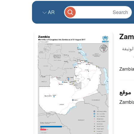
AR
Zamb
Zambia 
موقع
Zambi