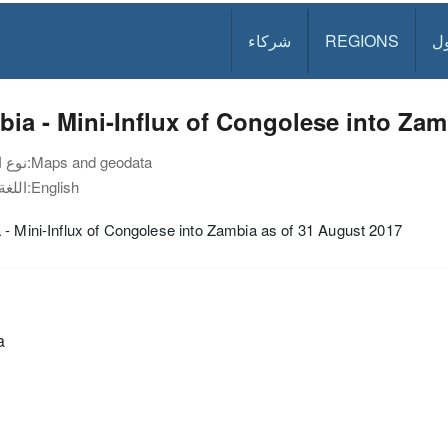
ل
REGIONS
شركاء
ia - Mini-Influx of Congolese into Zam
Maps and geodata
نوع الوثيقة:
English
اللغة:
- Mini-Influx of Congolese into Zambia as of 31 August 2017
a