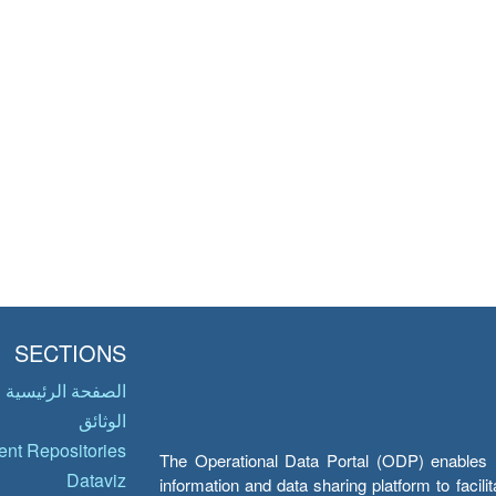
SECTIONS
الصفحة الرئيسية
الوثائق
nt Repositories
The Operational Data Portal (ODP) enables UN
Dataviz
information and data sharing platform to facil