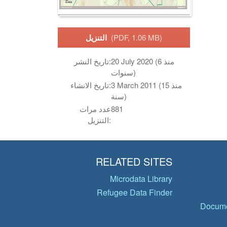
(PDF, 1.06 MB)
التنزيل
20 July 2020 (منذ 6
تاريخ النشر:
سنوات)
3 March 2011 (منذ 15
تاريخ الانشاء:
سنة)
881
عدد مرات
التنزيل:
RELATED SITES
Microdata Library
Refugee Data Finder
Docume