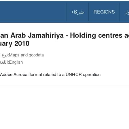
ل
REGIONS
شركاء
an Arab Jamahiriya - Holding centres 
uary 2010
Maps and geodata
نوع الوثيقة:
English
اللغة:
 Adobe Acrobat format related to a UNHCR operation