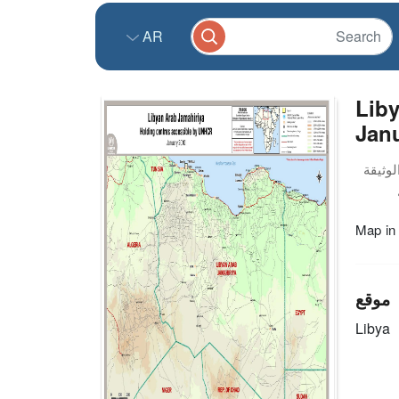
AR
Liby
Jan
Map in
موقع
Libya