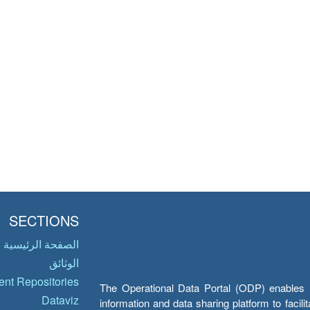
SECTIONS
الصفحة الرئيسية
الوثائق
nt Repositories
The Operational Data Portal (ODP) enables UN
Dataviz
information and data sharing platform to facil