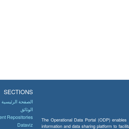
SECTIONS
الصفحة الرئيسية
الوثائق
nt Repositories
The Operational Data Portal (ODP) enables UN
Dataviz
information and data sharing platform to facil