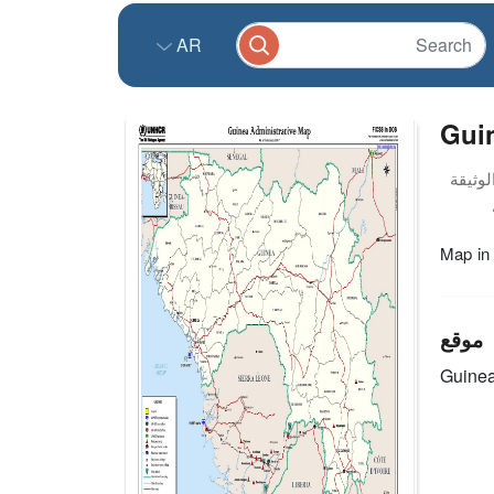
AR
Guin
Map in
موقع
Guine