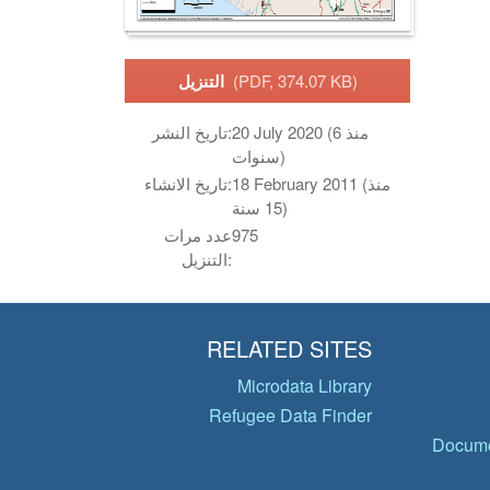
(PDF, 374.07 KB)
التنزيل
20 July 2020 (منذ 6
تاريخ النشر:
سنوات)
18 February 2011 (منذ
تاريخ الانشاء:
15 سنة)
975
عدد مرات
التنزيل:
RELATED SITES
Microdata Library
Refugee Data Finder
Docume