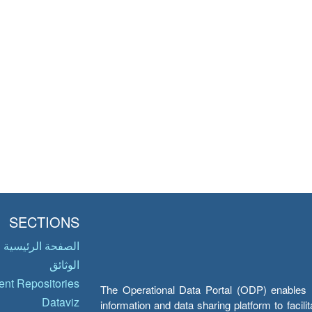
SECTIONS
الصفحة الرئيسية
الوثائق
nt Repositories
The Operational Data Portal (ODP) enables UN
Dataviz
information and data sharing platform to facil