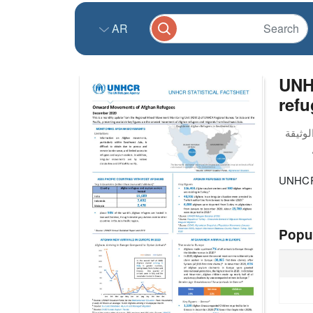
AR
UNH
ref
UNHCR 
Popu