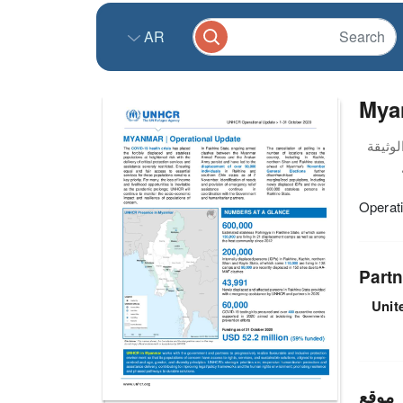
AR
Mya
Operat
Partn
Unit
موقع