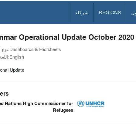
ل
REGIONS
شركاء
nmar Operational Update October 2020
Dashboards & Factsheets
نوع الوثيقة:
English
اللغة:
ional Update
ers
ed Nations High Commissioner for
Refugees