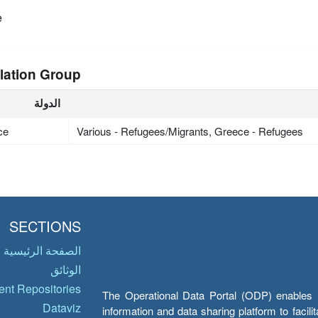
e
lation Group
الدولة
ce
Various - Refugees/Migrants, Greece - Refugees
SECTIONS
الصفحة الرئيسية
الوثائق
nt Repositories
The Operational Data Portal (ODP) enables UN
Dataviz
information and data sharing platform to facil