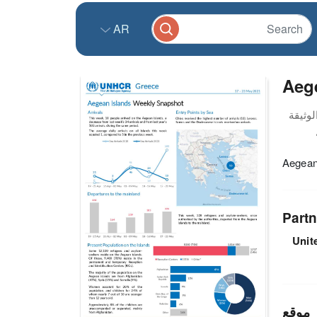
AR
Aege
Aegean
Partn
Unit
موقع