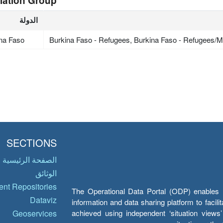
lation Group
الدولة
na Faso
Burkina Faso - Refugees, Burkina Faso - Refugees/Mi
SECTIONS
الصفحة الرئيسية
الوثائق
nt Repositories
The Operational Data Portal (ODP) enables UN
Dataviz
information and data sharing platform to facil
achieved using independent ‘situation view
Geoservices