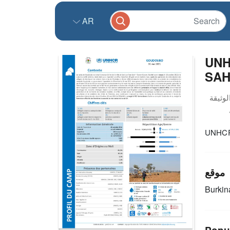
AR
UNH
SAH
UNHCR 
موقع
Burkin