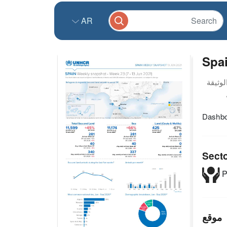
AR
Spai
Dashbo
Sect
P
موقع