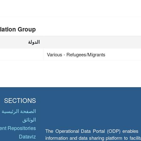
lation Group
الدولة
Various - Refugees/Migrants
SECTIONS
الصفحة الرئيسية
الوثائق
nt Repositories
The Operational Data Portal (ODP) enables UN
Dataviz
information and data sharing platform to facil