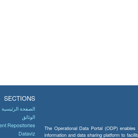
SECTIONS
الصفحة الرئيسية
الوثائق
nt Repositories
The Operational Data Portal (ODP) enables UN
Dataviz
information and data sharing platform to facil