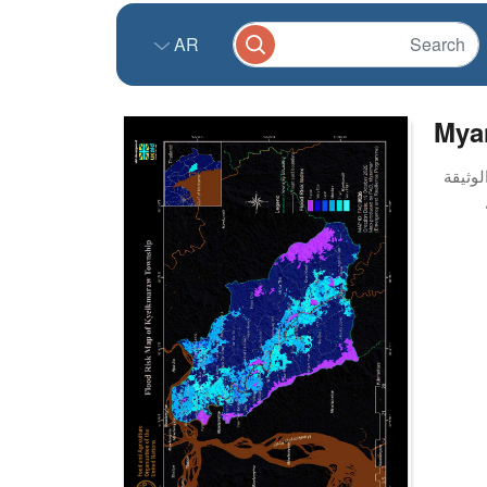
AR
Mya