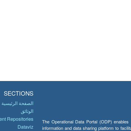
SECTIONS
الصفحة الرئيسية
الوثائق
nt Repositories
The Operational Data Portal (ODP) enables UN
Dataviz
information and data sharing platform to facil