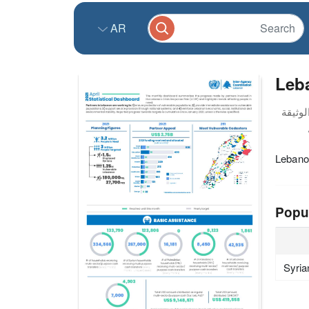
AR
Leba
Lebanon
Popu
Syria